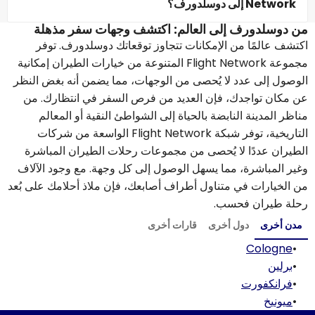
Network إلى دوسلدورف؟
من دوسلدورف إلى العالم: اكتشف وجهات سفر مذهلة
اكتشف عالمًا من الإمكانات تتجاوز توقعاتك دوسلدورف. توفر
مجموعة Flight Network المتنوعة من خيارات الطيران إمكانية
الوصول إلى عدد لا يُحصى من الوجهات، مما يضمن أنه بغض النظر
عن مكان تواجدك، فإن العديد من فرص السفر في انتظارك. من
مناظر المدينة النابضة بالحياة إلى الشواطئ النقية أو المعالم
التاريخية، توفر شبكة Flight Network الواسعة من شركات
الطيران عددًا لا يُحصى من مجموعات رحلات الطيران المباشرة
وغير المباشرة، مما يسهل الوصول إلى كل وجهة. مع وجود الآلاف
من الخيارات في متناول أطراف أصابعك، فإن ملاذ أحلامك على بُعد
رحلة طيران فحسب.
مدن أخرى
دول أخرى
قارات أخرى
Cologne
•
•
برلين
•
فرانكفورت
•
ميونيخ