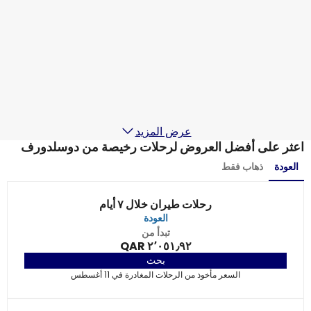
دوسلدورف
28 أغسطس
-
4 سبتمبر
٣٬١٩٦٫٣٩ QAR
من
Pegasus Airlines
دوسلدورف
29 أغسطس
-
5 سبتمبر
١٬٧٧٩٫٩٢ QAR
من
عرض المزيد
اعثر على أفضل العروض لرحلات رخيصة من دوسلدورف
العودة
ذهاب فقط
رحلات طيران خلال ٧ أيام
العودة
تبدأ من
٢٬٠٥١٫٩٢ QAR
بحث
السعر مأخوذ من الرحلات المغادرة في 11 أغسطس