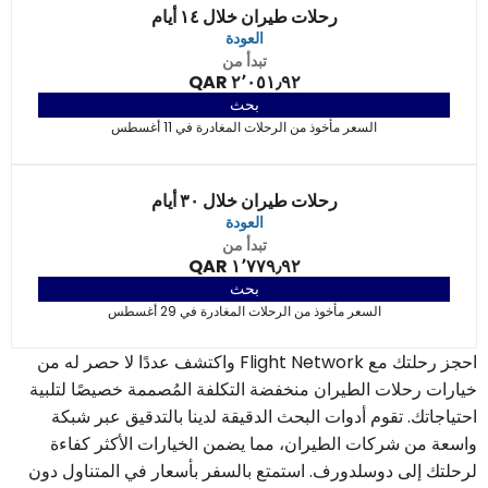
رحلات طيران خلال ١٤ أيام
العودة
تبدأ من
٢٬٠٥١٫٩٢ QAR
بحث
السعر مأخوذ من الرحلات المغادرة في 11 أغسطس
رحلات طيران خلال ٣٠ أيام
العودة
تبدأ من
١٬٧٧٩٫٩٢ QAR
بحث
السعر مأخوذ من الرحلات المغادرة في 29 أغسطس
احجز رحلتك مع Flight Network واكتشف عددًا لا حصر له من
خيارات رحلات الطيران منخفضة التكلفة المُصممة خصيصًا لتلبية
احتياجاتك. تقوم أدوات البحث الدقيقة لدينا بالتدقيق عبر شبكة
واسعة من شركات الطيران، مما يضمن الخيارات الأكثر كفاءة
لرحلتك إلى دوسلدورف. استمتع بالسفر بأسعار في المتناول دون