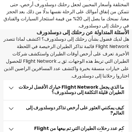
المختلفة وأسعار المحبين لجعل رحلتك دوسلدورف أرخص، حتى
تتمكن من إنفاق أموالك على الرحلة نفسها بدلًا من ذلك. بعد الحجز
معنا، نمنحك ما يصل إلى 20% من قيمة استئجار السيارات والفنادق
في رحلتك إلى دوسلدورف.
الأسئلة المتداولة عن رحلتك إلى دوسلدورف
هل لديك فضول بشأن رحلتك إلى دوسلدورف؟ اكتشف لماذا تتصدر
Flight Network قائمة تذاكر الطيران الرخيصة في اللحظة
الأخيرة. تعرف على أرخص أوقات الطيران واستكشف شركات
الطيران التي تربط هذه الوجهات. ثق بـ Flight Network للحصول
على خيارات منسقة بخبرة واكتشف عدد المسافرين الراضين الذين
اختاروا رحلاتنا إلى دوسلدورف.
ما الذي يجعل Flight Network خيارك الأفضل لرحلات
الطيران قليلة التكلفة إلى دوسلدورف؟
كيف يمكنني العثور على أرخص تذاكر دوسلدورف إلى
العالم?
كم عدد رحلات الطيران التي تم بيعها من Flight