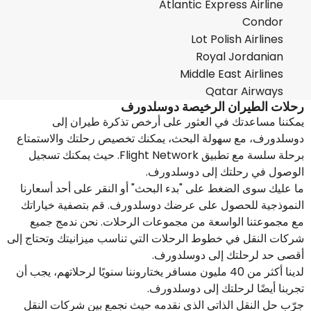
Atlantic Express Airline
Condor
Lot Polish Airlines
Royal Jordanian
Middle East Airlines
Qatar Airways
رحلات الطيران الرخيصة دوسلدورف
يمكننا مساعدتك في العثور على أرخص تذكرة طيران إلى
دوسلدورف، مع سهولة البحث، يمكنك تخصيص رحلتك والاستمتاع
برحلة سلسة مع تطبيق Flight Network. حيث يمكنك تسجيل
الوصول في رحلتك إلى دوسلدورف.
ما عليك سوى الضغط على "بدء البحث" أو النقر على أحد أسعارنا
النموذجية للحصول على عرضك دوسلدورف. قم بتصفية خياراتك
مع مجموعتنا الواسعة من مجموعات الرحلات. نحن ندمج جميع
شركات النقل في خطوط الرحلات التي تناسب ميزانيتك وتحتاج إلى
أقصى حد لرحلتك إلى دوسلدورف.
لدينا أكثر من 40 مليون مسافر يختاروننا سنويًا لرحلاتهم، يجب أن
تجربنا أيضًا لرحلتك إلى دوسلدورف.
جرّب حل النقل الذاتي الذي نقدمه حيث نجمع بين شركات النقل